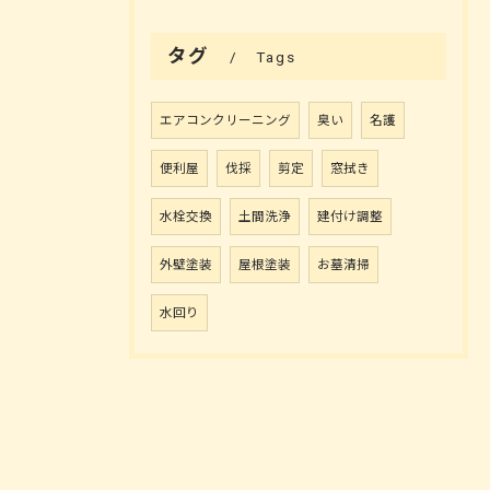
タグ
Tags
エアコンクリーニング
臭い
名護
便利屋
伐採
剪定
窓拭き
水栓交換
土間洗浄
建付け調整
外壁塗装
屋根塗装
お墓清掃
水回り