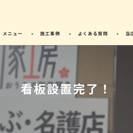
メニュー
施工事例
よくある質問
当
草刈
エア
外構
看板設置完了！
リフ
屋根