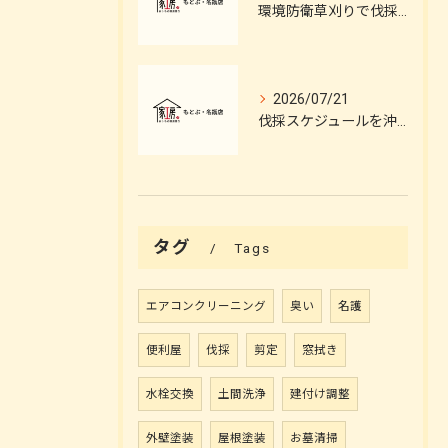
環境防衛草刈りで伐採のプロフェッショナルが解説する安全と施工管理のポイント
2026/07/21
伐採スケジュールを沖縄県中頭郡嘉手納町で立てる草刈りのプロフェッショナルによる伐採施工とタイミングのポイント
タグ
Tags
エアコンクリーニング
臭い
名護
便利屋
伐採
剪定
窓拭き
水栓交換
土間洗浄
建付け調整
外壁塗装
屋根塗装
お墓清掃