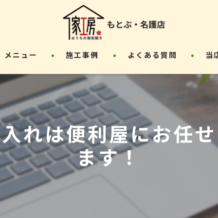
メニュー
施工事例
よくある質問
当
草刈
エア
手入れは便利屋にお任せ
外構
ます！
リフ
屋根