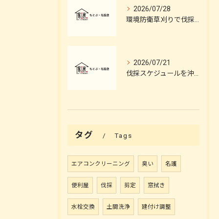
2026/07/28
環境防衛草刈りで伐採のプロフェッショナルが解説する安全と施工管理のポイント
2026/07/21
伐採スケジュールを沖縄県中頭郡嘉手納町で立てる草刈りのプロフェッショナルによる伐採施工とタイミングのポイント
タグ
Tags
エアコンクリーニング
臭い
名護
便利屋
伐採
剪定
窓拭き
水栓交換
土間洗浄
建付け調整