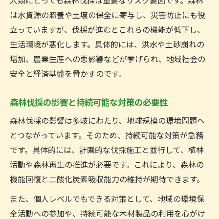
人類にとっても森林伐採は重要なリスク要因です。森林
は水資源の涵養や土壌の保全に寄与し、災害防止にも役
プロフェッショナルが推奨する森林保全の
立っていますが、伐採が進むとこれらの機能が低下し、
工夫
生活環境が悪化します。具体的には、洪水や土砂崩れの
地球温暖化と伐採の関係をプロ目線で解説
増加、農業生産への悪影響などが挙げられ、地域社会の
草刈りのプロフェッショナルが語る伐採と
安全と経済基盤を脅かすのです。
温暖化
伐採施工がCO2吸収と気候変動に与える影
森林伐採の影響と持続可能な対策の必要性
響
森林伐採の影響は多岐にわたり、地球規模の環境問題へ
森林伐採 気候変動との密接な関係と対策
とつながっています。そのため、持続可能な対策が急務
地球温暖化防止に向けた伐採と草刈りの役
です。具体的には、計画的な伐採施工と並行して、植林
割
活動や森林再生の推進が必要です。これにより、森林の
伐採による大気環境への負荷と改善策
機能回復と二酸化炭素吸収能力の維持が期待できます。
また、個人レベルでもできる対策として、地域の環境保
全活動への参加や、持続可能な木材製品の利用を心がけ