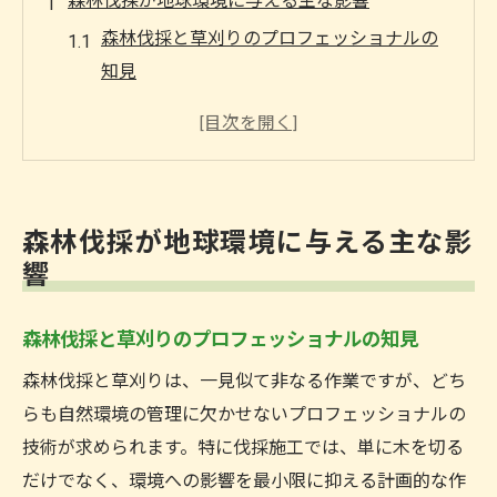
森林伐採が地球環境に与える主な影響
森林伐採と草刈りのプロフェッショナルの
知見
伐採施工が気候変動に及ぼす具体的影響を
解説
森林伐採が生態系と人類に与えるリスク分
析
森林伐採が地球環境に与える主な影
森林伐採の影響と持続可能な対策の必要性
響
伐採施工と森林破壊による大気汚染の実態
草刈りのプロフェッショナルが語る持続可能な
森林伐採と草刈りのプロフェッショナルの知見
伐採施工
森林伐採と草刈りは、一見似て非なる作業ですが、どち
伐採施工を草刈りのプロが安全に行う方法
らも自然環境の管理に欠かせないプロフェッショナルの
とは
技術が求められます。特に伐採施工では、単に木を切る
持続可能な伐採で森林伐採対策を実現する
だけでなく、環境への影響を最小限に抑える計画的な作