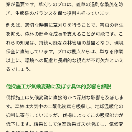
秘訣
業が重要です。草刈りのプロは、雑草の過剰な繁茂を防
草刈りのプロフェッショナルが教える環境
ぎ、生態系のバランスを保つ役割も担っています。
配慮の実践
例えば、適切な時期に草刈りを行うことで、害虫の発生
伐採施工と草刈りが支える森林保全のポイ
を抑え、森林の健全な成長を支えることが可能です。こ
ント
れらの知見は、持続可能な森林管理の基盤となり、環境
森林伐採 原因を踏まえたプロの対策事例
保全に直結しています。プロの視点からは、単なる作業
環境問題で深刻な森林伐採の現状とは
以上に、環境への配慮と長期的な視点が不可欠だといえ
森林伐採による環境への影響と現状分析
るでしょう。
草刈りのプロフェッショナルが解説する現
伐採施工が気候変動に及ぼす具体的影響を解説
代の伐採問題
伐採施工は気候変動に直接的かつ深刻な影響を及ぼしま
森林伐採 原因とデメリットから考える未来
す。森林は大気中の二酸化炭素を吸収し、地球温暖化の
伐採施工が及ぼす生態系と人への影響
抑制に寄与していますが、伐採によってこの吸収能力が
環境問題で注目される伐採の根本的要因
低下します。結果として温室効果ガスが増加し、気候変
伐採が生態系や生物多様性に及ぼすリスクとは