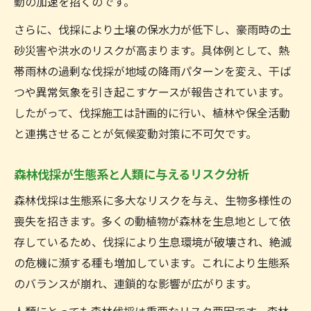
動の加速を招くのです。
草刈りのプロが伝える伐採と生物多様性の
さらに、伐採により土壌の保水力が低下し、豪雨時の土
関係
砂災害や洪水のリスクが高まります。具体例として、熱
伐採施工による生態系への長期的影響とは
帯雨林の過剰な伐採が地域の降雨パターンを変え、干ば
森林伐採が動植物に及ぼすリスクへの対応
つや異常気象を引き起こすケースが報告されています。
策
したがって、伐採施工は計画的に行い、植林や保全活動
森林破壊 影響 人への広がりと課題
と連携させることが気候変動対策に不可欠です。
生物多様性維持のための伐採と草刈りの在
り方
森林伐採が生態系と人類に与えるリスク分析
個人でできる森林伐採対策を考える
森林伐採は生態系に多大なリスクを与え、生物多様性の
伐採施工や草刈りのプロから学ぶ日常対策
喪失を招きます。多くの動植物が森林を生息地として依
森林伐採対策で個人が取れる具体的アクシ
存しているため、伐採により生息環境が破壊され、絶滅
ョン
の危機に瀕する種も増加しています。これにより生態系
のバランスが崩れ、連鎖的な影響が広がります。
持続可能な生活を支える伐採知識と実践法
森林破壊を防ぐための賢い消費者行動とは